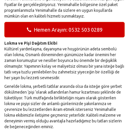
fiyatlar ile gerçekleştiriyoruz. Yenimahalle bölgesine özel paket
programlarımızla Yenimahalle da sizlere en uygun koşullarda
mümkün olan en kaliteli hizmeti sunmaktayız.
Hemen Arayın: 0532 503 0289
Lokma ve Pişi Dağıtım Ekibi
Kültürel yardımlaşma, dayanışma ve hoşgörünün adeta sembolü
olan lokma, Osmanlı döneminden günümüze kadar önemini her
zaman korumuştur ve nesiller boyunca bu önemde bir değişiklik
olmamıştır. Yapımının kolay ve maliyetsiz olması bir yana isteğe bağlı
tatlı veya tuzlu yenilebilen bu zahmetsiz yiyeceğin bir özelliği de
her yaşın bu lezzeti sevmesidir.
Genelde lokma, şerbetli tatlılar arasında olsa da isteğe göre şerbet
dökülmeden ‘pişi ‘olarak adlandırılan hamur kızartması şeklinde de
tüketiliyor. Türk mutfağında birlikteliğin nişanı olarak gösterilen
lokma ve pişiyi sizler de anlamlı günlerinizde yakınlarınıza ve
çevrenize bu lezzetlerden ikram etmek isterseniz Yenimahalle
lokma ekibimizle iletişime geçmeniz yeterlidir. Kaliteli malzeme ve
deneyimin vermiş olduğu avantajla hazırladığımız bu tatları sizlerin
de beğeneceğinden eminiz.