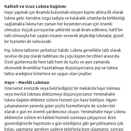
Kaliteli ve Ucuz Lokma Dağıtımı
Hayır yapmak için ikramda bulunmak isteyen kişinin aklına ilk olarak
lokma gelir. Kendine özgü tadıyla ve kalabalık ortamlarda birlikteliği
sağlamakla lokma her zaman her kesimden insan için önemli
olmuştur. Küçük porsiyonlar şeklinde sıcak ikram edilmesi, hafif bir
tatlı olmasıyla her yaştan insanın severek atıştırdığı lokmalar, güzel
bir hizmetin de neticesidir.
Pişi, lokma tatlısının şerbetsiz halidir. Lokma genellikle tatlı olarak
sevilse de pişi olarak tadılması da çoğu kişinin tercihleri arasında.
Özel günlerinizde hem tatlı hem de tuzlu ve aynı zamanda
ekonomik ikramlıklar hazırlatmayı düşünüyorsanız pişi ve lokma
tatlısı aradığınız kriterlere en uygun olan çeşitler.
Hayır - Mevlüt Lokması
İsterseniz evinizde veya belirlediğiniz bir mekânda hayır lokması
veya mevlüt lokması döktürmeyi düşünüyorsanız Yenimahalle
lokma dağıtım ekibimiz sizlere hizmet için hazır bekliyor. Hijyen
çalışmalarının yanında güler yüzlü hizmetleriyle de sizden biri
olarak o gün en önemli yardımcınız oluyor. Yenimahalle Hayır Lokma
ekibimizle sizlere en kaliteli hizmeti sunmaya çalışıyoruz. Bize
güvendiğinizde hayrınızın o gün istediğiniz gibi gerçekleşmesi çok
kolay, yapmanız gereken sadece telefonla bize ulaşmanız, sonrası