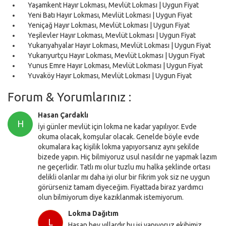
Yaşamkent Hayır Lokması, Mevlüt Lokması | Uygun Fiyat
Yeni Batı Hayır Lokması, Mevlüt Lokması | Uygun Fiyat
Yeniçağ Hayır Lokması, Mevlüt Lokması | Uygun Fiyat
Yeşilevler Hayır Lokması, Mevlüt Lokması | Uygun Fiyat
Yukarıyahyalar Hayır Lokması, Mevlüt Lokması | Uygun Fiyat
Yukarıyurtçu Hayır Lokması, Mevlüt Lokması | Uygun Fiyat
Yunus Emre Hayır Lokması, Mevlüt Lokması | Uygun Fiyat
Yuvaköy Hayır Lokması, Mevlüt Lokması | Uygun Fiyat
Forum & Yorumlarınız :
Hasan Çardaklı
H
İyi günler mevlüt için lokma ne kadar yapılıyor. Evde
okuma olacak, komşular olacak. Genelde böyle evde
okumalara kaç kişilik lokma yapıyorsanız aynı şekilde
bizede yapın. Hiç bilmiyoruz usul nasıldır ne yapmak lazım
ne geçerlidir. Tatlı mı olur tuzlu mu halka şeklinde ortası
delikli olanlar mı daha iyi olur bir fikrim yok siz ne uygun
görürseniz tamam diyeceğim. Fiyattada biraz yardımcı
olun bilmiyorum diye kazıklanmak istemiyorum.
Lokma Dağıtım
L
Hasan bey yıllardır bu işi yapıyoruz ekibimiz