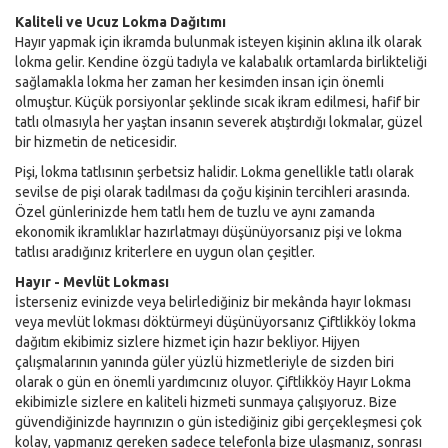
Kaliteli ve Ucuz Lokma Dağıtımı
Hayır yapmak için ikramda bulunmak isteyen kişinin aklına ilk olarak
lokma gelir. Kendine özgü tadıyla ve kalabalık ortamlarda birlikteliği
sağlamakla lokma her zaman her kesimden insan için önemli
olmuştur. Küçük porsiyonlar şeklinde sıcak ikram edilmesi, hafif bir
tatlı olmasıyla her yaştan insanın severek atıştırdığı lokmalar, güzel
bir hizmetin de neticesidir.
Pişi, lokma tatlısının şerbetsiz halidir. Lokma genellikle tatlı olarak
sevilse de pişi olarak tadılması da çoğu kişinin tercihleri arasında.
Özel günlerinizde hem tatlı hem de tuzlu ve aynı zamanda
ekonomik ikramlıklar hazırlatmayı düşünüyorsanız pişi ve lokma
tatlısı aradığınız kriterlere en uygun olan çeşitler.
Hayır - Mevlüt Lokması
İsterseniz evinizde veya belirlediğiniz bir mekânda hayır lokması
veya mevlüt lokması döktürmeyi düşünüyorsanız Çiftlikköy lokma
dağıtım ekibimiz sizlere hizmet için hazır bekliyor. Hijyen
çalışmalarının yanında güler yüzlü hizmetleriyle de sizden biri
olarak o gün en önemli yardımcınız oluyor. Çiftlikköy Hayır Lokma
ekibimizle sizlere en kaliteli hizmeti sunmaya çalışıyoruz. Bize
güvendiğinizde hayrınızın o gün istediğiniz gibi gerçekleşmesi çok
kolay, yapmanız gereken sadece telefonla bize ulaşmanız, sonrası