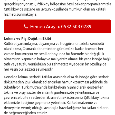
gerçekleştiriyoruz. Çiftlikköy bölgesine özel paket programlarımızla
Çiftlikköy da sizlere en uygun koşullarda mümkün olan en kaliteli
hizmeti sunmaktayız.
Hemen Arayın: 0532 503 0289
Lokma ve Pişi Dağıtım Ekibi
Kültürel yardımlaşma, dayanışma ve hoşgörünün adeta sembolü
olan lokma, Osmanlı döneminden günümüze kadar önemini her
zaman korumuştur ve nesiller boyunca bu önemde bir değişiklik
olmamıştır. Yapımının kolay ve maliyetsiz olması bir yana isteğe bağlı
tatlı veya tuzlu yenilebilen bu zahmetsiz yiyeceğin bir özelliği de
her yaşın bu lezzeti sevmesidir.
Genelde lokma, şerbetli tatlılar arasında olsa da isteğe göre şerbet
dökülmeden ‘pişi ‘olarak adlandırılan hamur kızartması şeklinde de
tüketiliyor. Türk mutfağında birlikteliğin nişanı olarak gösterilen
lokma ve pişiyi sizler de anlamlı günlerinizde yakınlarınıza ve
çevrenize bu lezzetlerden ikram etmek isterseniz Çiftlikköy lokma
ekibimizle iletişime geçmeniz yeterlidir. Kaliteli malzeme ve
deneyimin vermiş olduğu avantajla hazırladığımız bu tatları sizlerin
de beğeneceğinden eminiz.