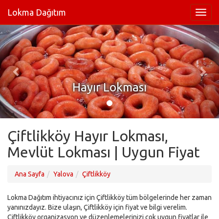
Lokma Dağıtım
Hayır Lokması
Çiftlikköy Hayır Lokması,
Mevlüt Lokması | Uygun Fiyat
Ana Sayfa
Yalova
Çiftlikköy
Lokma Dağıtım ihtiyacınız için Çiftlikköy tüm bölgelerinde her zaman
yanınızdayız. Bize ulaşın, Çiftlikköy için fiyat ve bilgi verelim.
Çiftlikköy organizasyon ve düzenlemelerinizi çok uygun fiyatlar ile