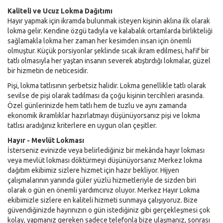
Kaliteli ve Ucuz Lokma Dağıtımı
Hayır yapmak için ikramda bulunmak isteyen kişinin aklına ilk olarak
lokma gelir. Kendine özgü tadıyla ve kalabalık ortamlarda birlikteliği
sağlamakla lokma her zaman her kesimden insan için önemli
olmuştur. Küçük porsiyonlar şeklinde sıcak ikram edilmesi, hafif bir
tatlı olmasıyla her yaştan insanın severek atıştırdığı lokmalar, güzel
bir hizmetin de neticesidir.
Pişi, lokma tatlısının şerbetsiz halidir. Lokma genellikle tatlı olarak
sevilse de pişi olarak tadılması da çoğu kişinin tercihleri arasında.
Özel günlerinizde hem tatlı hem de tuzlu ve aynı zamanda
ekonomik ikramlıklar hazırlatmayı düşünüyorsanız pişi ve lokma
tatlısı aradığınız kriterlere en uygun olan çeşitler.
Hayır - Mevlüt Lokması
İsterseniz evinizde veya belirlediğiniz bir mekânda hayır lokması
veya mevlüt lokması döktürmeyi düşünüyorsanız Merkez lokma
dağıtım ekibimiz sizlere hizmet için hazır bekliyor. Hijyen
çalışmalarının yanında güler yüzlü hizmetleriyle de sizden biri
olarak o gün en önemli yardımcınız oluyor. Merkez Hayır Lokma
ekibimizle sizlere en kaliteli hizmeti sunmaya çalışıyoruz. Bize
güvendiğinizde hayrınızın o gün istediğiniz gibi gerçekleşmesi çok
kolay, yapmanız gereken sadece telefonla bize ulaşmanız, sonrası