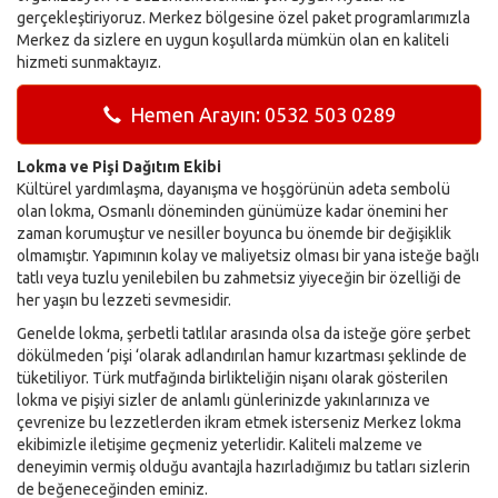
gerçekleştiriyoruz. Merkez bölgesine özel paket programlarımızla
Merkez da sizlere en uygun koşullarda mümkün olan en kaliteli
hizmeti sunmaktayız.
Hemen Arayın: 0532 503 0289
Lokma ve Pişi Dağıtım Ekibi
Kültürel yardımlaşma, dayanışma ve hoşgörünün adeta sembolü
olan lokma, Osmanlı döneminden günümüze kadar önemini her
zaman korumuştur ve nesiller boyunca bu önemde bir değişiklik
olmamıştır. Yapımının kolay ve maliyetsiz olması bir yana isteğe bağlı
tatlı veya tuzlu yenilebilen bu zahmetsiz yiyeceğin bir özelliği de
her yaşın bu lezzeti sevmesidir.
Genelde lokma, şerbetli tatlılar arasında olsa da isteğe göre şerbet
dökülmeden ‘pişi ‘olarak adlandırılan hamur kızartması şeklinde de
tüketiliyor. Türk mutfağında birlikteliğin nişanı olarak gösterilen
lokma ve pişiyi sizler de anlamlı günlerinizde yakınlarınıza ve
çevrenize bu lezzetlerden ikram etmek isterseniz Merkez lokma
ekibimizle iletişime geçmeniz yeterlidir. Kaliteli malzeme ve
deneyimin vermiş olduğu avantajla hazırladığımız bu tatları sizlerin
de beğeneceğinden eminiz.