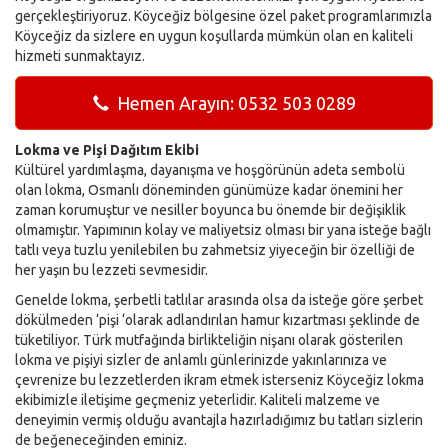
gerçekleştiriyoruz. Köyceğiz bölgesine özel paket programlarımızla
Köyceğiz da sizlere en uygun koşullarda mümkün olan en kaliteli
hizmeti sunmaktayız.
Hemen Arayın: 0532 503 0289
Lokma ve Pişi Dağıtım Ekibi
Kültürel yardımlaşma, dayanışma ve hoşgörünün adeta sembolü
olan lokma, Osmanlı döneminden günümüze kadar önemini her
zaman korumuştur ve nesiller boyunca bu önemde bir değişiklik
olmamıştır. Yapımının kolay ve maliyetsiz olması bir yana isteğe bağlı
tatlı veya tuzlu yenilebilen bu zahmetsiz yiyeceğin bir özelliği de
her yaşın bu lezzeti sevmesidir.
Genelde lokma, şerbetli tatlılar arasında olsa da isteğe göre şerbet
dökülmeden ‘pişi ‘olarak adlandırılan hamur kızartması şeklinde de
tüketiliyor. Türk mutfağında birlikteliğin nişanı olarak gösterilen
lokma ve pişiyi sizler de anlamlı günlerinizde yakınlarınıza ve
çevrenize bu lezzetlerden ikram etmek isterseniz Köyceğiz lokma
ekibimizle iletişime geçmeniz yeterlidir. Kaliteli malzeme ve
deneyimin vermiş olduğu avantajla hazırladığımız bu tatları sizlerin
de beğeneceğinden eminiz.