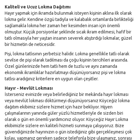
Kaliteli ve Ucuz Lokma Dağıtımı
Hayır yapmak için ikramda bulunmak isteyen kişinin aklına ilk olarak
lokma gelir. Kendine özgü tadıyla ve kalabalık ortamlarda birlikteliği
sağlamakla lokma her zaman her kesimden insan için önemli
olmuştur. Küçük porsiyonlar şeklinde sıcak ikram edilmesi, hafif bir
tatlı olmasıyla her yaştan insanın severek atıştırdığı lokmalar, güzel
bir hizmetin de neticesidir.
Pişi, lokma tatlısının şerbetsiz halidir. Lokma genellikle tatlı olarak
sevilse de pişi olarak tadılması da çoğu kişinin tercihleri arasında.
Özel günlerinizde hem tatlı hem de tuzlu ve aynı zamanda
ekonomik ikramlıklar hazırlatmayı düşünüyorsanız pişi ve lokma
tatlısı aradığınız kriterlere en uygun olan çeşitler.
Hayır - Mevlüt Lokması
İsterseniz evinizde veya belirlediğiniz bir mekânda hayır lokması
veya mevlüt lokması döktürmeyi düşünüyorsanız Köyceğiz lokma
dağıtım ekibimiz sizlere hizmet için hazır bekliyor. Hijyen
çalışmalarının yanında güler yüzlü hizmetleriyle de sizden biri
olarak o gün en önemli yardımcınız oluyor. Köyceğiz Hayır Lokma
ekibimizle sizlere en kaliteli hizmeti sunmaya çalışıyoruz. Bize
güvendiğinizde hayrınızın o gün istediğiniz gibi gerçekleşmesi çok
kolay, yapmanız gereken sadece telefonla bize ulaşmanız, sonrası