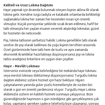
Kaliteli ve Ucuz Lokma Dağıtımı
Hayır yapmak için ikramda bulunmak isteyen kişinin aklına ilk olarak
lokma gelir. Kendine özgü tadıyla ve kalabalık ortamlarda birlikteliği
sağlamakla lokma her zaman her kesimden insan için önemli
olmuştur. Küçük porsiyonlar şeklinde sıcak ikram edilmesi, hafif bir
tatlı olmasıyla her yaştan insanın severek atıştırdığı lokmalar, güzel
bir hizmetin de neticesidir.
Pişi, lokma tatlısının şerbetsiz halidir. Lokma genellikle tatlı olarak
sevilse de pişi olarak tadılması da çoğu kişinin tercihleri arasında.
Özel günlerinizde hem tatlı hem de tuzlu ve aynı zamanda
ekonomik ikramlıklar hazırlatmayı düşünüyorsanız pişi ve lokma
tatlısı aradığınız kriterlere en uygun olan çeşitler.
Hayır - Mevlüt Lokması
İsterseniz evinizde veya belirlediğiniz bir mekânda hayır lokması
veya mevlüt lokması döktürmeyi düşünüyorsanız Turgutlu lokma
dağıtım ekibimiz sizlere hizmet için hazır bekliyor. Hijyen
çalışmalarının yanında güler yüzlü hizmetleriyle de sizden biri
olarak o gün en önemli yardımcınız oluyor. Turgutlu Hayır Lokma
ekibimizle sizlere en kaliteli hizmeti sunmaya çalışıyoruz. Bize
güvendiğinizde hayrınızın o gün istediğiniz gibi gerçekleşmesi çok
kolay, yapmanız gereken sadece telefonla bize ulaşmanız, sonrası