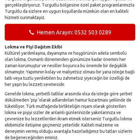
gerçekleştiriyoruz. Turgutlu bölgesine özel paket programlarımızla
Turgutlu da sizlere en uygun koşullarda mümkün olan en kaliteli
hizmeti sunmaktayız.
Hemen Arayın: 0532 503 0289
Lokma ve Pişi Dağıtım Ekibi
Kültürel yardımlaşma, dayanışma ve hoşgörünün adeta sembolü
olan lokma, Osmanlı döneminden günümüze kadar önemini her
zaman korumuştur ve nesiller boyunca bu önemde bir değişiklik
olmamıştır. Yapımının kolay ve maliyetsiz olması bir yana isteğe bağlı
tatlı veya tuzlu yenilebilen bu zahmetsiz yiyeceğin bir özelliği de
her yaşın bu lezzeti sevmesidir.
Genelde lokma, şerbetli tatlılar arasında olsa da isteğe göre şerbet
dökülmeden ‘pişi ‘olarak adlandırılan hamur kızartması şeklinde de
tüketiliyor. Türk mutfağında birlikteliğin nişanı olarak gösterilen
lokma ve pişiyi sizler de anlamlı günlerinizde yakınlarınıza ve
çevrenize bu lezzetlerden ikram etmek isterseniz Turgutlu lokma
ekibimizle iletişime geçmeniz yeterlidir. Kaliteli malzeme ve
deneyimin vermiş olduğu avantajla hazırladığımız bu tatları sizlerin
de beğeneceğinden eminiz.