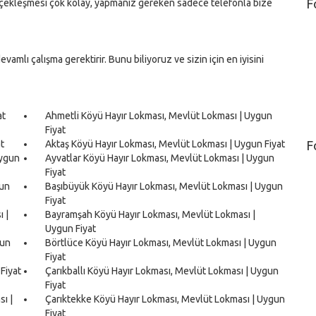
F
erçekleşmesi çok kolay, yapmanız gereken sadece telefonla bize
vamlı çalışma gerektirir. Bunu biliyoruz ve sizin için en iyisini
at
Ahmetli Köyü Hayır Lokması, Mevlüt Lokması | Uygun
Fiyat
t
Aktaş Köyü Hayır Lokması, Mevlüt Lokması | Uygun Fiyat
F
Uygun
Ayvatlar Köyü Hayır Lokması, Mevlüt Lokması | Uygun
Fiyat
gun
Başıbüyük Köyü Hayır Lokması, Mevlüt Lokması | Uygun
Fiyat
 |
Bayramşah Köyü Hayır Lokması, Mevlüt Lokması |
Uygun Fiyat
gun
Börtlüce Köyü Hayır Lokması, Mevlüt Lokması | Uygun
Fiyat
Fiyat
Çarıkballı Köyü Hayır Lokması, Mevlüt Lokması | Uygun
Fiyat
ı |
Çarıktekke Köyü Hayır Lokması, Mevlüt Lokması | Uygun
Fiyat