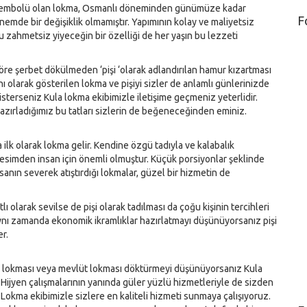
 sembolü olan lokma, Osmanlı döneminden günümüze kadar
F
mde bir değişiklik olmamıştır. Yapımının kolay ve maliyetsiz
bu zahmetsiz yiyeceğin bir özelliği de her yaşın bu lezzeti
göre şerbet dökülmeden ‘pişi ‘olarak adlandırılan hamur kızartması
anı olarak gösterilen lokma ve pişiyi sizler de anlamlı günlerinizde
sterseniz Kula lokma ekibimizle iletişime geçmeniz yeterlidir.
azırladığımız bu tatları sizlerin de beğeneceğinden eminiz.
 ilk olarak lokma gelir. Kendine özgü tadıyla ve kalabalık
kesimden insan için önemli olmuştur. Küçük porsiyonlar şeklinde
insanın severek atıştırdığı lokmalar, güzel bir hizmetin de
tlı olarak sevilse de pişi olarak tadılması da çoğu kişinin tercihleri
ynı zamanda ekonomik ikramlıklar hazırlatmayı düşünüyorsanız pişi
er.
ır lokması veya mevlüt lokması döktürmeyi düşünüyorsanız Kula
. Hijyen çalışmalarının yanında güler yüzlü hizmetleriyle de sizden
r Lokma ekibimizle sizlere en kaliteli hizmeti sunmaya çalışıyoruz.