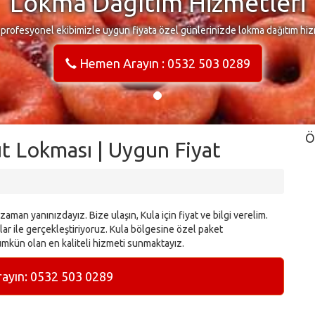
Lokma Dağıtım Hizmetleri
 profesyonel ekibimizle uygun fiyata özel günlerinizde lokma dağıtım hiz
Hemen Arayın : 0532 503 0289
Ö
t Lokması | Uygun Fiyat
aman yanınızdayız. Bize ulaşın, Kula için fiyat ve bilgi verelim.
ar ile gerçekleştiriyoruz. Kula bölgesine özel paket
mkün olan en kaliteli hizmeti sunmaktayız.
yın: 0532 503 0289