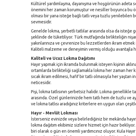
Kültürel yardımlaşma, dayanışma ve hoşgörünün adeta
önemini her zaman korumuştur ve nesiller boyunca bu öne
olması bir yana isteğe bağlı tatlı veya tuzlu yenilebilen 
sevmesidir.
Genelde lokma, şerbetli tatlılar arasında olsa da isteğe 
şeklinde de tüketiliyor. Türk mutfağında birlikteliğin niş
yakınlarınıza ve çevrenize bu lezzetlerden ikram etmek i
Kaliteli malzeme ve deneyimin vermiş olduğu avantajla h
Kaliteli ve Ucuz Lokma Dağıtımı
Hayır yapmak için ikramda bulunmak isteyen kişinin aklına
ortamlarda birlikteliği sağlamakla lokma her zaman her 
sıcak ikram edilmesi, hafif bir tatlı olmasıyla her yaştan 
neticesidir.
Pişi, lokma tatlısının şerbetsiz halidir. Lokma genellikle ta
arasında. Özel günlerinizde hem tatlı hem de tuzlu ve a
ve lokma tatlısı aradığınız kriterlere en uygun olan çeşitl
Hayır - Mevlüt Lokması
İsterseniz evinizde veya belirlediğiniz bir mekânda hay
lokma dağıtım ekibimiz sizlere hizmet için hazır bekliyor
biri olarak o gün en önemli yardımcınız oluyor. Kula Hayı