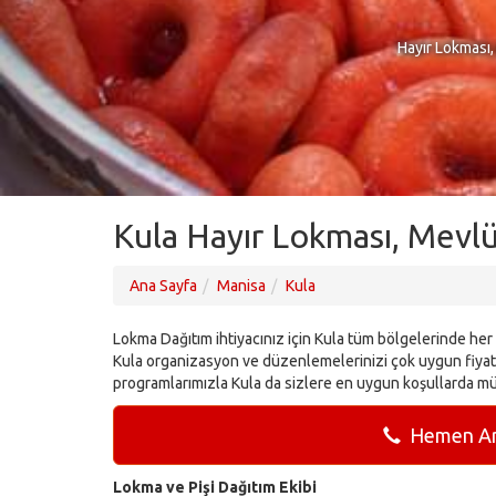
Hayır Lokması,
Kula Hayır Lokması, Mevlü
Ana Sayfa
Manisa
Kula
Lokma Dağıtım ihtiyacınız için Kula tüm bölgelerinde her z
Kula organizasyon ve düzenlemelerinizi çok uygun fiyatl
programlarımızla Kula da sizlere en uygun koşullarda mü
Hemen Ara
Lokma ve Pişi Dağıtım Ekibi