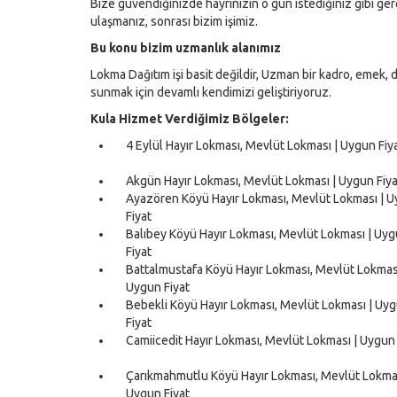
Bize güvendiğinizde hayrınızın o gün istediğiniz gibi g
ulaşmanız, sonrası bizim işimiz.
Bu konu bizim uzmanlık alanımız
Lokma Dağıtım işi basit değildir, Uzman bir kadro, emek, de
sunmak için devamlı kendimizi geliştiriyoruz.
Kula Hizmet Verdiğimiz Bölgeler:
4 Eylül Hayır Lokması, Mevlüt Lokması | Uygun Fiy
Akgün Hayır Lokması, Mevlüt Lokması | Uygun Fiya
Ayazören Köyü Hayır Lokması, Mevlüt Lokması | 
Fiyat
Balıbey Köyü Hayır Lokması, Mevlüt Lokması | Uy
Fiyat
Battalmustafa Köyü Hayır Lokması, Mevlüt Lokması
Uygun Fiyat
Bebekli Köyü Hayır Lokması, Mevlüt Lokması | Uy
Fiyat
Camiicedit Hayır Lokması, Mevlüt Lokması | Uygun 
Çarıkmahmutlu Köyü Hayır Lokması, Mevlüt Lokmas
Uygun Fiyat