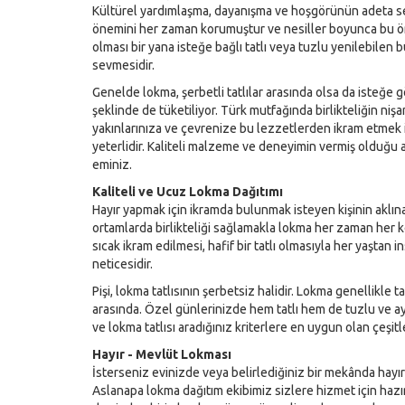
Kültürel yardımlaşma, dayanışma ve hoşgörünün adeta
önemini her zaman korumuştur ve nesiller boyunca bu öne
olması bir yana isteğe bağlı tatlı veya tuzlu yenilebilen 
sevmesidir.
Genelde lokma, şerbetli tatlılar arasında olsa da isteğe 
şeklinde de tüketiliyor. Türk mutfağında birlikteliğin niş
yakınlarınıza ve çevrenize bu lezzetlerden ikram etmek 
yeterlidir. Kaliteli malzeme ve deneyimin vermiş olduğu 
eminiz.
Kaliteli ve Ucuz Lokma Dağıtımı
Hayır yapmak için ikramda bulunmak isteyen kişinin aklına
ortamlarda birlikteliği sağlamakla lokma her zaman her 
sıcak ikram edilmesi, hafif bir tatlı olmasıyla her yaştan 
neticesidir.
Pişi, lokma tatlısının şerbetsiz halidir. Lokma genellikle ta
arasında. Özel günlerinizde hem tatlı hem de tuzlu ve a
ve lokma tatlısı aradığınız kriterlere en uygun olan çeşitl
Hayır - Mevlüt Lokması
İsterseniz evinizde veya belirlediğiniz bir mekânda ha
Aslanapa lokma dağıtım ekibimiz sizlere hizmet için hazır