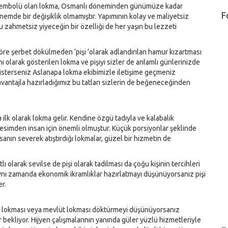
 sembolü olan lokma, Osmanlı döneminden günümüze kadar
F
mde bir değişiklik olmamıştır. Yapımının kolay ve maliyetsiz
bu zahmetsiz yiyeceğin bir özelliği de her yaşın bu lezzeti
göre şerbet dökülmeden ‘pişi ‘olarak adlandırılan hamur kızartması
anı olarak gösterilen lokma ve pişiyi sizler de anlamlı günlerinizde
isterseniz Aslanapa lokma ekibimizle iletişime geçmeniz
avantajla hazırladığımız bu tatları sizlerin de beğeneceğinden
 ilk olarak lokma gelir. Kendine özgü tadıyla ve kalabalık
kesimden insan için önemli olmuştur. Küçük porsiyonlar şeklinde
insanın severek atıştırdığı lokmalar, güzel bir hizmetin de
tlı olarak sevilse de pişi olarak tadılması da çoğu kişinin tercihleri
ynı zamanda ekonomik ikramlıklar hazırlatmayı düşünüyorsanız pişi
er.
yır lokması veya mevlüt lokması döktürmeyi düşünüyorsanız
 bekliyor. Hijyen çalışmalarının yanında güler yüzlü hizmetleriyle