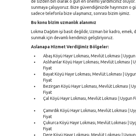
de sizden biri olarak o gün en önemli yardımcınız oluyor.
sunmaya çalışıyoruz. Bize güvendiğinizde hayrınızın o g
sadece telefonla bize ulaşmanız, sonrası bizim işimiz.
Bu konu bizim uzmanlık alanımız
Lokma Dağıtım işi basit değildir, Uzman bir kadro, emek, de
sunmak için devamlı kendimizi geliştiriyoruz.
Aslanapa Hizmet Verdiğimiz Bölgeler:
Abaş Köyü Hayır Lokması, Mevlüt Lokması | Uygun 
Aslıhanlar Köyü Hayır Lokması, Mevlüt Lokması | 
Fiyat
Bayat Köyü Hayır Lokması, Mevlüt Lokması | Uygu
Fiyat
Bezirgan Köyü Hayır Lokması, Mevlüt Lokması | U
Fiyat
Çal Köyü Hayır Lokması, Mevlüt Lokması | Uygun F
Çamırdık Köyü Hayır Lokması, Mevlüt Lokması | U
Fiyat
Çukurca Köyü Hayır Lokması, Mevlüt Lokması | Uy
Fiyat
Dere Köyü Hayır Lokması, Mevlüt Lokması | Uygun 