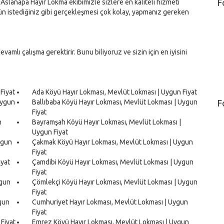
F
 Aslanapa Hayır Lokma ekibimizle sizlere en kaliteli hizmeti
ün istediğiniz gibi gerçekleşmesi çok kolay, yapmanız gereken
vamlı çalışma gerektirir. Bunu biliyoruz ve sizin için en iyisini
Fiyat
Ada Köyü Hayır Lokması, Mevlüt Lokması | Uygun Fiyat
Uygun
Ballıbaba Köyü Hayır Lokması, Mevlüt Lokması | Uygun
F
Fiyat
n
Bayramşah Köyü Hayır Lokması, Mevlüt Lokması |
Uygun Fiyat
ygun
Çakmak Köyü Hayır Lokması, Mevlüt Lokması | Uygun
Fiyat
iyat
Çamdibi Köyü Hayır Lokması, Mevlüt Lokması | Uygun
Fiyat
ygun
Çömlekçi Köyü Hayır Lokması, Mevlüt Lokması | Uygun
Fiyat
gun
Cumhuriyet Hayır Lokması, Mevlüt Lokması | Uygun
Fiyat
Fiyat
Emrez Köyü Hayır Lokması, Mevlüt Lokması | Uygun