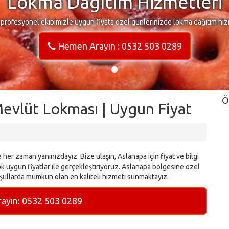
Lokma Dağıtım Hizmetleri
 profesyonel ekibimizle uygun fiyata özel günlerinizde lokma dağıtım hiz
Hemen Arayın : 0532 503 0289
Ö
Mevlüt Lokması | Uygun Fiyat
her zaman yanınızdayız. Bize ulaşın, Aslanapa için fiyat ve bilgi
 uygun fiyatlar ile gerçekleştiriyoruz. Aslanapa bölgesine özel
şullarda mümkün olan en kaliteli hizmeti sunmaktayız.
yın: 0532 503 0289