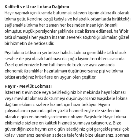
Kaliteli ve Ucuz Lokma Dağıtımı
Hayır yapmak için ikramda bulunmak isteyen kişinin aklına ilk olarak
lokma gelir. Kendine özgü tadıyla ve kalabalık ortamlarda birlikteliği
sağlamakla lokma her zaman her kesimden insan için önemli
olmuştur. Küçük porsiyonlar şeklinde sıcak ikram edilmesi, hafif bir
tatlı olmasıyla her yaştan insanın severek atıştırdığı lokmalar, güzel
bir hizmetin de neticesidir.
Pişi, lokma tatlısının şerbetsiz halidir. Lokma genellikle tatlı olarak
sevilse de pişi olarak tadılması da çoğu kişinin tercihleri arasında.
Özel günlerinizde hem tatlı hem de tuzlu ve aynı zamanda
ekonomik ikramlıklar hazırlatmayı düşünüyorsanız pişi ve lokma
tatlısı aradığınız kriterlere en uygun olan çeşitler.
Hayır - Mevlüt Lokması
İsterseniz evinizde veya belirlediğiniz bir mekânda hayır lokması
veya mevlüt lokması döktürmeyi düşünüyorsanız Başiskele lokma
dağıtım ekibimiz sizlere hizmet için hazır bekliyor. Hijyen
çalışmalarının yanında güler yüzlü hizmetleriyle de sizden biri
olarak o gün en önemli yardımcınız oluyor. Başiskele Hayır Lokma
ekibimizle sizlere en kaliteli hizmeti sunmaya çalışıyoruz. Bize
güvendiğinizde hayrınızın o gün istediğiniz gibi gerçekleşmesi çok
kolay, yapmanız gereken sadece telefonla bize ulaşmanız, sonrası