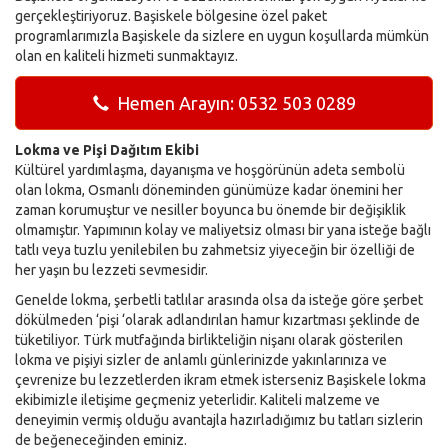
gerçekleştiriyoruz. Başiskele bölgesine özel paket
programlarımızla Başiskele da sizlere en uygun koşullarda mümkün
olan en kaliteli hizmeti sunmaktayız.
Hemen Arayın: 0532 503 0289
Lokma ve Pişi Dağıtım Ekibi
Kültürel yardımlaşma, dayanışma ve hoşgörünün adeta sembolü
olan lokma, Osmanlı döneminden günümüze kadar önemini her
zaman korumuştur ve nesiller boyunca bu önemde bir değişiklik
olmamıştır. Yapımının kolay ve maliyetsiz olması bir yana isteğe bağlı
tatlı veya tuzlu yenilebilen bu zahmetsiz yiyeceğin bir özelliği de
her yaşın bu lezzeti sevmesidir.
Genelde lokma, şerbetli tatlılar arasında olsa da isteğe göre şerbet
dökülmeden ‘pişi ‘olarak adlandırılan hamur kızartması şeklinde de
tüketiliyor. Türk mutfağında birlikteliğin nişanı olarak gösterilen
lokma ve pişiyi sizler de anlamlı günlerinizde yakınlarınıza ve
çevrenize bu lezzetlerden ikram etmek isterseniz Başiskele lokma
ekibimizle iletişime geçmeniz yeterlidir. Kaliteli malzeme ve
deneyimin vermiş olduğu avantajla hazırladığımız bu tatları sizlerin
de beğeneceğinden eminiz.