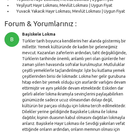
Yeşilyurt Hayır Lokması, Mevlüt Lokması | Uygun Fiyat
Yuvacık Yakacık Hayır Lokması, Mevlüt Lokması | Uygun Fiyat
Forum & Yorumlarınız :
Başiskele Lokma
B
Türkler tarih boyunca kendilerini her alanda göstermiş bir
millettir. Yemek kültüründe de kadim bir geleneğimiz
mevcut. Kazanılan zaferlerin ardından, taht değişikliğinde,
Türklerin tarihinde önemli, anlamlı yeri olan günlerde her
zaman şölen havasında sofralar kurulmuştur. Mutluluklar
çeşitli yemeklerle taçlandırılmıştır. İşte bu kutlama yemek
çeşitlerinden birisi de lokmadır. Lokma her gelir gurubuna
hitap eden bir yemek olduğu için asırlardır varlığını devam
ettirmiştir ve aynı şekilde devam etmektedir. Eskiden dar
gelirli aileler lokma ikramıyla sevinçlerini paylaşabilirken
günümüzde sadece ucuz olmasından dolayı değil,
kültürün bir parçası olduğu için lokma tercih edilmektedir.
Dilekler yerine geldiğinde Başiskele Lokma ile lokma
dağıtılır, kişinin duasının kabul olmasını dağıtılan lokmayla
anlarız. Başiskele Hayır Lokması ile Sevdiği yakınları vefat
ettiğinde onların ardından, onların memnun olması için