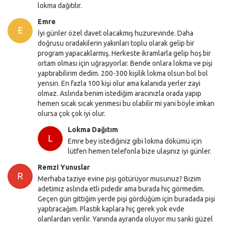
lokma dağıtılır.
Emre
E
İyi günler özel davet olacakmış huzurevinde. Daha
doğrusu oradakilerin yakınları toplu olarak gelip bir
program yapacaklarmış. Herkeste ikramlarla gelip hoş bir
ortam olması için uğraşıyorlar. Bende onlara lokma ve pişi
yaptırabilirim dedim. 200-300 kişilik lokma olsun bol bol
yensin. En fazla 100 kişi olur ama kalanıda yerler zayi
olmaz. Aslında benim istediğim aracınızla orada yapıp
hemen sıcak sıcak yenmesi bu olabilir mi yani böyle imkan
olursa çok çok iyi olur.
Lokma Dağıtım
L
Emre bey istediğiniz gibi lokma dökümü için
lütfen hemen telefonla bize ulaşınız iyi günler.
Remzi Yunuslar
R
Merhaba taziye evine pişi götürüyor musunuz? Bizim
adetimiz aslında etli pidedir ama burada hiç görmedim.
Geçen gün gittiğim yerde pişi gördüğüm için buradada pişi
yaptıracağım. Plastik kaplara hiç gerek yok evde
olanlardan verilir. Yanında ayranda oluyor mu sanki güzel