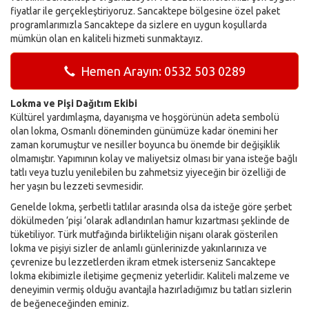
fiyatlar ile gerçekleştiriyoruz. Sancaktepe bölgesine özel paket
programlarımızla Sancaktepe da sizlere en uygun koşullarda
mümkün olan en kaliteli hizmeti sunmaktayız.
Hemen Arayın: 0532 503 0289
Lokma ve Pişi Dağıtım Ekibi
Kültürel yardımlaşma, dayanışma ve hoşgörünün adeta sembolü
olan lokma, Osmanlı döneminden günümüze kadar önemini her
zaman korumuştur ve nesiller boyunca bu önemde bir değişiklik
olmamıştır. Yapımının kolay ve maliyetsiz olması bir yana isteğe bağlı
tatlı veya tuzlu yenilebilen bu zahmetsiz yiyeceğin bir özelliği de
her yaşın bu lezzeti sevmesidir.
Genelde lokma, şerbetli tatlılar arasında olsa da isteğe göre şerbet
dökülmeden ‘pişi ‘olarak adlandırılan hamur kızartması şeklinde de
tüketiliyor. Türk mutfağında birlikteliğin nişanı olarak gösterilen
lokma ve pişiyi sizler de anlamlı günlerinizde yakınlarınıza ve
çevrenize bu lezzetlerden ikram etmek isterseniz Sancaktepe
lokma ekibimizle iletişime geçmeniz yeterlidir. Kaliteli malzeme ve
deneyimin vermiş olduğu avantajla hazırladığımız bu tatları sizlerin
de beğeneceğinden eminiz.