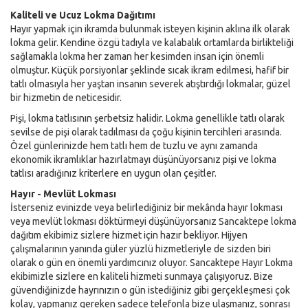
Kaliteli ve Ucuz Lokma Dağıtımı
Hayır yapmak için ikramda bulunmak isteyen kişinin aklına ilk olarak
lokma gelir. Kendine özgü tadıyla ve kalabalık ortamlarda birlikteliği
sağlamakla lokma her zaman her kesimden insan için önemli
olmuştur. Küçük porsiyonlar şeklinde sıcak ikram edilmesi, hafif bir
tatlı olmasıyla her yaştan insanın severek atıştırdığı lokmalar, güzel
bir hizmetin de neticesidir.
Pişi, lokma tatlısının şerbetsiz halidir. Lokma genellikle tatlı olarak
sevilse de pişi olarak tadılması da çoğu kişinin tercihleri arasında.
Özel günlerinizde hem tatlı hem de tuzlu ve aynı zamanda
ekonomik ikramlıklar hazırlatmayı düşünüyorsanız pişi ve lokma
tatlısı aradığınız kriterlere en uygun olan çeşitler.
Hayır - Mevlüt Lokması
İsterseniz evinizde veya belirlediğiniz bir mekânda hayır lokması
veya mevlüt lokması döktürmeyi düşünüyorsanız Sancaktepe lokma
dağıtım ekibimiz sizlere hizmet için hazır bekliyor. Hijyen
çalışmalarının yanında güler yüzlü hizmetleriyle de sizden biri
olarak o gün en önemli yardımcınız oluyor. Sancaktepe Hayır Lokma
ekibimizle sizlere en kaliteli hizmeti sunmaya çalışıyoruz. Bize
güvendiğinizde hayrınızın o gün istediğiniz gibi gerçekleşmesi çok
kolay, yapmanız gereken sadece telefonla bize ulaşmanız, sonrası