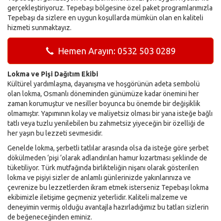
gerçekleştiriyoruz. Tepebaşı bölgesine özel paket programlarımızla
Tepebaşı da sizlere en uygun koşullarda mümkün olan en kaliteli
hizmeti sunmaktayız.
Hemen Arayın: 0532 503 0289
Lokma ve Pişi Dağıtım Ekibi
Kültürel yardımlaşma, dayanışma ve hoşgörünün adeta sembolü
olan lokma, Osmanlı döneminden günümüze kadar önemini her
zaman korumuştur ve nesiller boyunca bu önemde bir değişiklik
olmamıştır. Yapımının kolay ve maliyetsiz olması bir yana isteğe bağlı
tatlı veya tuzlu yenilebilen bu zahmetsiz yiyeceğin bir özelliği de
her yaşın bu lezzeti sevmesidir.
Genelde lokma, şerbetli tatlılar arasında olsa da isteğe göre şerbet
dökülmeden ‘pişi ‘olarak adlandırılan hamur kızartması şeklinde de
tüketiliyor. Türk mutfağında birlikteliğin nişanı olarak gösterilen
lokma ve pişiyi sizler de anlamlı günlerinizde yakınlarınıza ve
çevrenize bu lezzetlerden ikram etmek isterseniz Tepebaşı lokma
ekibimizle iletişime geçmeniz yeterlidir. Kaliteli malzeme ve
deneyimin vermiş olduğu avantajla hazırladığımız bu tatları sizlerin
de beğeneceğinden eminiz.