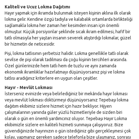
Kaliteli ve Ucuz Lokma Dağıtımı
Hayır yapmak için ikramda bulunmak isteyen kişinin aklına ilk olarak
lokma gelir. Kendine özgü tadıyla ve kalabalık ortamlarda birlikteliği
sağlamakla lokma her zaman her kesimden insan için önemli
olmuştur. Küçük porsiyonlar şeklinde sıcak ikram edilmesi, hafif bir
tatlı olmasıyla her yaştan insanın severek atıştırdığı lokmalar, güzel
bir hizmetin de neticesidir.
Pişi, lokma tatlısının şerbetsiz halidir. Lokma genellikle tatlı olarak
sevilse de pişi olarak tadılması da çoğu kişinin tercihleri arasında.
Özel günlerinizde hem tatlı hem de tuzlu ve aynı zamanda
ekonomik ikramlıklar hazırlatmayı düşünüyorsanız pişi ve lokma
tatlısı aradığınız kriterlere en uygun olan çeşitler.
Hayır - Mevlüt Lokması
İsterseniz evinizde veya belirlediğiniz bir mekânda hayır lokması
veya mevlüt lokması döktürmeyi düşünüyorsanız Tepebaşı lokma
dağıtım ekibimiz sizlere hizmet için hazır bekliyor. Hijyen
çalışmalarının yanında güler yüzlü hizmetleriyle de sizden biri
olarak o gün en önemli yardımcınız oluyor. Tepebaşı Hayır Lokma
ekibimizle sizlere en kaliteli hizmeti sunmaya çalışıyoruz. Bize
güvendiğinizde hayrınızın o gün istediğiniz gibi gerçekleşmesi çok
kolay, yapmanız gereken sadece telefonla bize ulaşmanız, sonrası