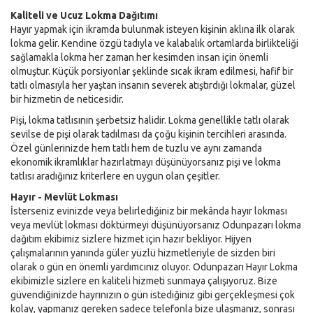
Kaliteli ve Ucuz Lokma Dağıtımı
Hayır yapmak için ikramda bulunmak isteyen kişinin aklına ilk olarak
lokma gelir. Kendine özgü tadıyla ve kalabalık ortamlarda birlikteliği
sağlamakla lokma her zaman her kesimden insan için önemli
olmuştur. Küçük porsiyonlar şeklinde sıcak ikram edilmesi, hafif bir
tatlı olmasıyla her yaştan insanın severek atıştırdığı lokmalar, güzel
bir hizmetin de neticesidir.
Pişi, lokma tatlısının şerbetsiz halidir. Lokma genellikle tatlı olarak
sevilse de pişi olarak tadılması da çoğu kişinin tercihleri arasında.
Özel günlerinizde hem tatlı hem de tuzlu ve aynı zamanda
ekonomik ikramlıklar hazırlatmayı düşünüyorsanız pişi ve lokma
tatlısı aradığınız kriterlere en uygun olan çeşitler.
Hayır - Mevlüt Lokması
İsterseniz evinizde veya belirlediğiniz bir mekânda hayır lokması
veya mevlüt lokması döktürmeyi düşünüyorsanız Odunpazarı lokma
dağıtım ekibimiz sizlere hizmet için hazır bekliyor. Hijyen
çalışmalarının yanında güler yüzlü hizmetleriyle de sizden biri
olarak o gün en önemli yardımcınız oluyor. Odunpazarı Hayır Lokma
ekibimizle sizlere en kaliteli hizmeti sunmaya çalışıyoruz. Bize
güvendiğinizde hayrınızın o gün istediğiniz gibi gerçekleşmesi çok
kolay, yapmanız gereken sadece telefonla bize ulaşmanız, sonrası