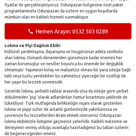
fiyatlar ile gerçekleştiriyoruz. Odunpazarı bölgesine özel paket
programlarımızla Odunpazarı da sizlere en uygun koşullarda
mümkün olan en kaliteli hizmeti sunmaktayız.
Hemen Arayın: 0532 503 0289
Lokma ve Pişi Dağıtım Ekibi
Kültürel yardımlaşma, dayanışma ve hoşgörünün adeta sembolü
olan lokma, Osmanlı döneminden günümüze kadar önemini her
zaman korumuştur ve nesiller boyunca bu önemde bir değişiklik
olmamıştır. Yapımının kolay ve maliyetsiz olması bir yana isteğe bağlı
tatlı veya tuzlu yenilebilen bu zahmetsiz yiyeceğin bir özelliği de
her yaşın bu lezzeti sevmesidir.
Genelde lokma, şerbetli tatlılar arasında olsa da isteğe göre şerbet
dökülmeden ‘pişi ‘olarak adlandırılan hamur kızartması şeklinde de
tüketiliyor. Türk mutfağında birlikteliğin nişanı olarak gösterilen
lokma ve pişiyi sizler de anlamlı günlerinizde yakınlarınıza ve
çevrenize bu lezzetlerden ikram etmek isterseniz Odunpazarı
lokma ekibimizle iletişime geçmeniz yeterlidir. Kaliteli malzeme ve
deneyimin vermiş olduğu avantajla hazırladığımız bu tatları sizlerin
de beğeneceğinden eminiz.