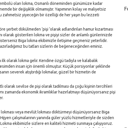
 sembolü olan lokma, Osmanlı döneminden günümüze kadar
F
mde bir değişiklik olmamıştır. Yapımının kolay ve maliyetsiz
bu zahmetsiz yiyeceğin bir özelliği de her yaşın bu lezzeti
göre şerbet dökülmeden ‘pişi ‘olarak adlandırılan hamur kızartması
anı olarak gösterilen lokma ve pişiyi sizler de anlamlı günlerinizde
sterseniz Biga lokma ekibimizle iletişime geçmeniz yeterlidir.
azırladığımız bu tatları sizlerin de beğeneceğinden eminiz.
 ilk olarak lokma gelir. Kendine özgü tadıyla ve kalabalık
kesimden insan için önemli olmuştur. Küçük porsiyonlar şeklinde
insanın severek atıştırdığı lokmalar, güzel bir hizmetin de
tlı olarak sevilse de pişi olarak tadılması da çoğu kişinin tercihleri
ynı zamanda ekonomik ikramlıklar hazırlatmayı düşünüyorsanız pişi
er.
ır lokması veya mevlüt lokması döktürmeyi düşünüyorsanız Biga
. Hijyen çalışmalarının yanında güler yüzlü hizmetleriyle de sizden
r Lokma ekibimizle sizlere en kaliteli hizmeti sunmaya çalışıyoruz.