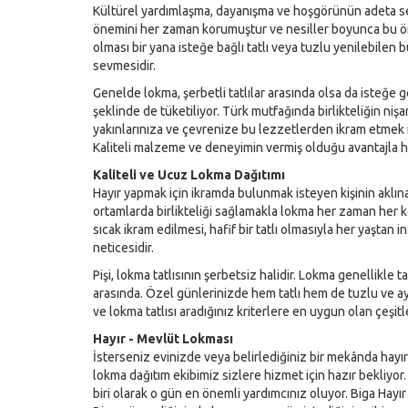
Kültürel yardımlaşma, dayanışma ve hoşgörünün adeta
önemini her zaman korumuştur ve nesiller boyunca bu öne
olması bir yana isteğe bağlı tatlı veya tuzlu yenilebilen 
sevmesidir.
Genelde lokma, şerbetli tatlılar arasında olsa da isteğe 
şeklinde de tüketiliyor. Türk mutfağında birlikteliğin niş
yakınlarınıza ve çevrenize bu lezzetlerden ikram etmek i
Kaliteli malzeme ve deneyimin vermiş olduğu avantajla h
Kaliteli ve Ucuz Lokma Dağıtımı
Hayır yapmak için ikramda bulunmak isteyen kişinin aklına
ortamlarda birlikteliği sağlamakla lokma her zaman her 
sıcak ikram edilmesi, hafif bir tatlı olmasıyla her yaştan 
neticesidir.
Pişi, lokma tatlısının şerbetsiz halidir. Lokma genellikle ta
arasında. Özel günlerinizde hem tatlı hem de tuzlu ve a
ve lokma tatlısı aradığınız kriterlere en uygun olan çeşitl
Hayır - Mevlüt Lokması
İsterseniz evinizde veya belirlediğiniz bir mekânda hay
lokma dağıtım ekibimiz sizlere hizmet için hazır bekliyor
biri olarak o gün en önemli yardımcınız oluyor. Biga Hayı