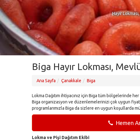
Hayır Lokması,
Biga Hayır Lokması, Mevlü
Ana Sayfa
Çanakkale
Biga
Lokma Dağıtım ihtiyacınız için Biga tüm bölgelerinde her z
Biga organizasyon ve düzenlemelerinizi çok uygun fiyatl
programlarımızla Biga da sizlere en uygun koşullarda mü
Hemen Ara
Lokma ve Pişi Dağıtım Ekibi