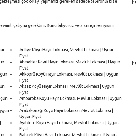
F
erçekleşmesi çok kolay, yapmanız gereken sadece telefonla bize
vamlı çalışma gerektirir. Bunu biliyoruz ve sizin için en iyisini
gun
Adliye Köyü Hayır Lokması, Mevlüt Lokması | Uygun
Fiyat
gun
Ahmetler Köyü Hayır Lokması, Mevlüt Lokması | Uygun
F
Fiyat
ygun
Akköprü Köyü Hayır Lokması, Mevlüt Lokması | Uygun
Fiyat
gun
Aksaz Köyü Hayır Lokması, Mevlüt Lokması | Uygun
Fiyat
ygun
Ambaroba Köyü Hayır Lokması, Mevlüt Lokması | Uygun
Fiyat
Uygun
Arabakonağı Köyü Hayır Lokması, Mevlüt Lokması |
Uygun Fiyat
|
Ayıtdere Köyü Hayır Lokması, Mevlüt Lokması | Uygun
Fiyat
gun
Bahçeli Köyü Hayır Lokması, Mevlüt Lokması | Uygun