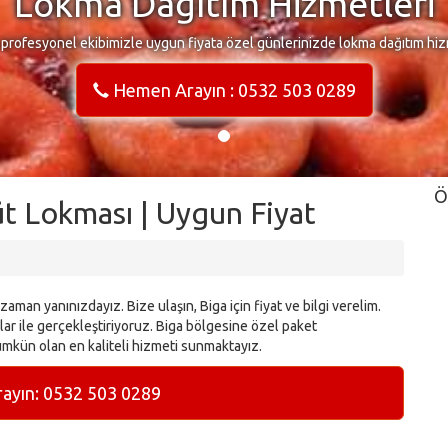
Lokma Dağıtım Hizmetleri
 profesyonel ekibimizle uygun fiyata özel günlerinizde lokma dağıtım hiz
Hemen Arayın : 0532 503 0289
Ö
t Lokması | Uygun Fiyat
aman yanınızdayız. Bize ulaşın, Biga için fiyat ve bilgi verelim.
ar ile gerçekleştiriyoruz. Biga bölgesine özel paket
mkün olan en kaliteli hizmeti sunmaktayız.
yın: 0532 503 0289