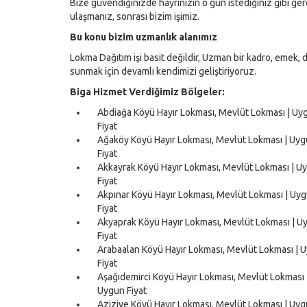
Bize güvendiğinizde hayrınızın o gün istediğiniz gibi g
ulaşmanız, sonrası bizim işimiz.
Bu konu bizim uzmanlık alanımız
Lokma Dağıtım işi basit değildir, Uzman bir kadro, emek, de
sunmak için devamlı kendimizi geliştiriyoruz.
Biga Hizmet Verdiğimiz Bölgeler:
Abdiağa Köyü Hayır Lokması, Mevlüt Lokması | Uy
Fiyat
Ağaköy Köyü Hayır Lokması, Mevlüt Lokması | Uy
Fiyat
Akkayrak Köyü Hayır Lokması, Mevlüt Lokması | U
Fiyat
Akpınar Köyü Hayır Lokması, Mevlüt Lokması | Uy
Fiyat
Akyaprak Köyü Hayır Lokması, Mevlüt Lokması | U
Fiyat
Arabaalan Köyü Hayır Lokması, Mevlüt Lokması | 
Fiyat
Aşağıdemirci Köyü Hayır Lokması, Mevlüt Lokması 
Uygun Fiyat
Aziziye Köyü Hayır Lokması, Mevlüt Lokması | Uy