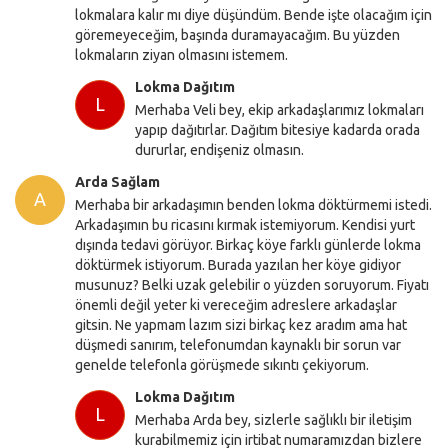
lokmalara kalır mı diye düşündüm. Bende işte olacağım için
göremeyeceğim, başında duramayacağım. Bu yüzden
lokmaların ziyan olmasını istemem.
Lokma Dağıtım
L
Merhaba Veli bey, ekip arkadaşlarımız lokmaları
yapıp dağıtırlar. Dağıtım bitesiye kadarda orada
dururlar, endişeniz olmasın.
Arda Sağlam
A
Merhaba bir arkadaşımın benden lokma döktürmemi istedi.
Arkadaşımın bu ricasını kırmak istemiyorum. Kendisi yurt
dışında tedavi görüyor. Birkaç köye farklı günlerde lokma
döktürmek istiyorum. Burada yazılan her köye gidiyor
musunuz? Belki uzak gelebilir o yüzden soruyorum. Fiyatı
önemli değil yeter ki vereceğim adreslere arkadaşlar
gitsin. Ne yapmam lazım sizi birkaç kez aradım ama hat
düşmedi sanırım, telefonumdan kaynaklı bir sorun var
genelde telefonla görüşmede sıkıntı çekiyorum.
Lokma Dağıtım
L
Merhaba Arda bey, sizlerle sağlıklı bir iletişim
kurabilmemiz için irtibat numaramızdan bizlere