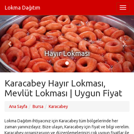
Lokma Dağıtım
Hayır Lokması
Karacabey Hayır Lokması,
Mevlüt Lokması | Uygun Fiyat
Ana Sayfa
Bursa
Karacabey
Lokma Dağıtım ihtiyacınız için Karacabey tüm bölgelerinde her
zaman yanınızdayız. Bize ulaşın, Karacabey için fiyat ve bilgi verelim.
Karacabey organizasyon ve düzenlemelerinizi çok uygun fiyatlar ile