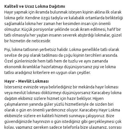
Kaliteli ve Ucuz Lokma Dağıtımı
Hayır yapmak için ikramda bulunmak isteyen kişinin aklına ilk olarak
lokma gelir. Kendine özgü tadıyla ve kalabalık ortamlarda birlikteliği
sağlamakla lokma her zaman her kesimden insan için önemli
olmuştur. Küçük porsiyonlar şeklinde sıcak ikram edilmesi, hafif bir
tatlı olmasıyla her yaştan insanın severek atıştırdığı lokmalar, güzel
bir hizmetin de neticesidir.
Pişi, lokma tatlısının şerbetsiz halidir. Lokma genellikle tatlı olarak
sevilse de pişi olarak tadılması da çoğu kişinin tercihleri arasında.
Özel günlerinizde hem tatlı hem de tuzlu ve aynı zamanda
ekonomik ikramlıklar hazırlatmayı düşünüyorsanız pişi ve lokma
tatlısı aradığınız kriterlere en uygun olan çeşitler.
Hayır - Mevlüt Lokması
İsterseniz evinizde veya belirlediğiniz bir mekânda hayır lokması
veya mevlüt lokması döktürmeyi düşünüyorsanız Karacabey lokma
dağıtım ekibimiz sizlere hizmet için hazır bekliyor. Hijyen
çalışmalarının yanında güler yüzlü hizmetleriyle de sizden biri
olarak o gün en önemli yardımcınız oluyor. Karacabey Hayır Lokma
ekibimizle sizlere en kaliteli hizmeti sunmaya çalışıyoruz. Bize
güvendiğinizde hayrınızın o gün istediğiniz gibi gerçekleşmesi çok
kolay, yapmanız gereken sadece telefonla bize ulaşmanız, sonrası