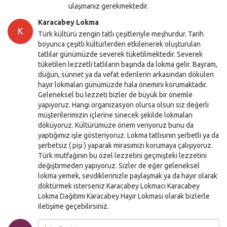
ulaşmanız gerekmektedir.
Karacabey Lokma
K
Türk kültürü zengin tatlı çeşitleriyle meşhurdur. Tarih
boyunca çeşitli kültürlerden etkilenerek oluşturulan
tatlılar günümüzde severek tüketilmektedir. Severek
tüketilen lezzetli tatlıların başında da lokma gelir. Bayram,
düğün, sünnet ya da vefat edenlerin arkasından dökülen
hayır lokmaları günümüzde hala önemini korumaktadır.
Geleneksel bu lezzeti bizler de büyük bir önemle
yapıyoruz. Hangi organizasyon olursa olsun siz değerli
müşterilerimizin içlerine sinecek şekilde lokmaları
döküyoruz. Kültürümüze önem veriyoruz bunu da
yaptığımız işle gösteriyoruz. Lokma tatlısının şerbetli ya da
şerbetsiz ( pişi ) yaparak mirasımızı korumaya çalışıyoruz.
Türk mutfağının bu özel lezzetini geçmişteki lezzetini
değiştirmeden yapıyoruz. Sizler de eğer geleneksel
lokma yemek, sevdiklerinizle paylaşmak ya da hayır olarak
döktürmek isterseniz Karacabey Lokmacı Karacabey
Lokma Dağıtımı Karacabey Hayır Lokması olarak bizlerle
iletişime geçebilirsiniz.