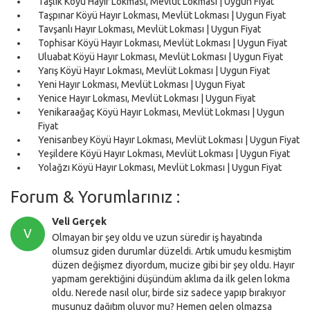
Taşlık Köyü Hayır Lokması, Mevlüt Lokması | Uygun Fiyat
Taşpınar Köyü Hayır Lokması, Mevlüt Lokması | Uygun Fiyat
Tavşanlı Hayır Lokması, Mevlüt Lokması | Uygun Fiyat
Tophisar Köyü Hayır Lokması, Mevlüt Lokması | Uygun Fiyat
Uluabat Köyü Hayır Lokması, Mevlüt Lokması | Uygun Fiyat
Yarış Köyü Hayır Lokması, Mevlüt Lokması | Uygun Fiyat
Yeni Hayır Lokması, Mevlüt Lokması | Uygun Fiyat
Yenice Hayır Lokması, Mevlüt Lokması | Uygun Fiyat
Yenikaraağaç Köyü Hayır Lokması, Mevlüt Lokması | Uygun
Fiyat
Yenisarıbey Köyü Hayır Lokması, Mevlüt Lokması | Uygun Fiyat
Yeşildere Köyü Hayır Lokması, Mevlüt Lokması | Uygun Fiyat
Yolağzı Köyü Hayır Lokması, Mevlüt Lokması | Uygun Fiyat
Forum & Yorumlarınız :
Veli Gerçek
V
Olmayan bir şey oldu ve uzun süredir iş hayatında
olumsuz giden durumlar düzeldi. Artık umudu kesmiştim
düzen değişmez diyordum, mucize gibi bir şey oldu. Hayır
yapmam gerektiğini düşündüm aklıma da ilk gelen lokma
oldu. Nerede nasıl olur, birde siz sadece yapıp bırakıyor
musunuz dağıtım oluyor mu? Hemen gelen olmazsa