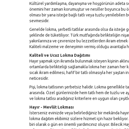
Kültürel yardımlaşma, dayanışma ve hoşgörünün adeta
önemini her zaman korumuştur ve nesiller boyunca bu öne
olması bir yana isteğe bağlı tatlı veya tuzlu yenilebilen 
sevmesidir.
Genelde lokma, şerbetli tatlılar arasında olsa da isteğe 
şeklinde de tüketiliyor. Türk mutfağında birlikteliğin niş
yakınlarınıza ve çevrenize bu lezzetlerden ikram etmek i
Kaliteli malzeme ve deneyimin vermiş olduğu avantajla h
Kaliteli ve Ucuz Lokma Dağıtımı
Hayır yapmak için ikramda bulunmak isteyen kişinin aklına
ortamlarda birlikteliği sağlamakla lokma her zaman her 
sıcak ikram edilmesi, hafif bir tatlı olmasıyla her yaştan 
neticesidir.
Pişi, lokma tatlısının şerbetsiz halidir. Lokma genellikle ta
arasında. Özel günlerinizde hem tatlı hem de tuzlu ve a
ve lokma tatlısı aradığınız kriterlere en uygun olan çeşitl
Hayır - Mevlüt Lokması
İsterseniz evinizde veya belirlediğiniz bir mekânda hay
lokma dağıtım ekibimiz sizlere hizmet için hazır bekliyor
biri olarak o gün en önemli yardımcınız oluyor. Bilecik H