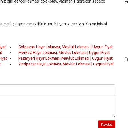
F
iğiniz gibi gerçekleşmesi çok kolay, yapmanız gereken sadece
vamlı çalışma gerektirir. Bunu biliyoruz ve sizin için en iyisini
iyat
Gölpazarı Hayır Lokması, Mevlüt Lokması | Uygun Fiyat
at
Merkez Hayır Lokması, Mevlüt Lokması | Uygun Fiyat
iyat
Pazaryeri Hayır Lokması, Mevlüt Lokması | Uygun Fiyat
F
t
Yenipazar Hayır Lokması, Mevlüt Lokması | Uygun Fiyat
Kaydet