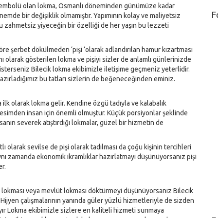
 sembolü olan lokma, Osmanlı döneminden günümüze kadar
F
mde bir değişiklik olmamıştır. Yapımının kolay ve maliyetsiz
bu zahmetsiz yiyeceğin bir özelliği de her yaşın bu lezzeti
göre şerbet dökülmeden ‘pişi ‘olarak adlandırılan hamur kızartması
anı olarak gösterilen lokma ve pişiyi sizler de anlamlı günlerinizde
sterseniz Bilecik lokma ekibimizle iletişime geçmeniz yeterlidir.
azırladığımız bu tatları sizlerin de beğeneceğinden eminiz.
 ilk olarak lokma gelir. Kendine özgü tadıyla ve kalabalık
kesimden insan için önemli olmuştur. Küçük porsiyonlar şeklinde
insanın severek atıştırdığı lokmalar, güzel bir hizmetin de
tlı olarak sevilse de pişi olarak tadılması da çoğu kişinin tercihleri
ynı zamanda ekonomik ikramlıklar hazırlatmayı düşünüyorsanız pişi
er.
ır lokması veya mevlüt lokması döktürmeyi düşünüyorsanız Bilecik
. Hijyen çalışmalarının yanında güler yüzlü hizmetleriyle de sizden
ayır Lokma ekibimizle sizlere en kaliteli hizmeti sunmaya