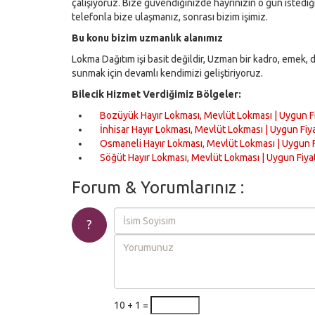
çalışıyoruz. Bize güvendiğinizde hayrınızın o gün isted
telefonla bize ulaşmanız, sonrası bizim işimiz.
Bu konu bizim uzmanlık alanımız
Lokma Dağıtım işi basit değildir, Uzman bir kadro, emek, de
sunmak için devamlı kendimizi geliştiriyoruz.
Bilecik Hizmet Verdiğimiz Bölgeler:
Bozüyük Hayır Lokması, Mevlüt Lokması | Uygun F
İnhisar Hayır Lokması, Mevlüt Lokması | Uygun Fiy
Osmaneli Hayır Lokması, Mevlüt Lokması | Uygun F
Söğüt Hayır Lokması, Mevlüt Lokması | Uygun Fiya
Forum & Yorumlarınız :
?
10 + 1 =