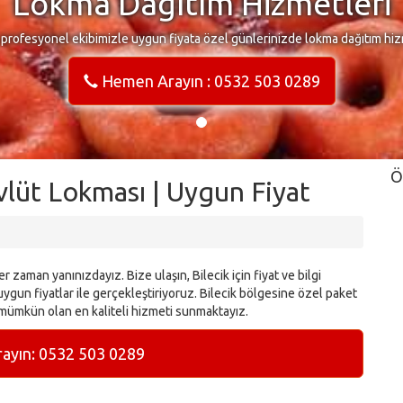
Lokma Dağıtım Hizmetleri
 profesyonel ekibimizle uygun fiyata özel günlerinizde lokma dağıtım hiz
Hemen Arayın : 0532 503 0289
Ö
vlüt Lokması | Uygun Fiyat
 zaman yanınızdayız. Bize ulaşın, Bilecik için fiyat ve bilgi
ygun fiyatlar ile gerçekleştiriyoruz. Bilecik bölgesine özel paket
 mümkün olan en kaliteli hizmeti sunmaktayız.
yın: 0532 503 0289