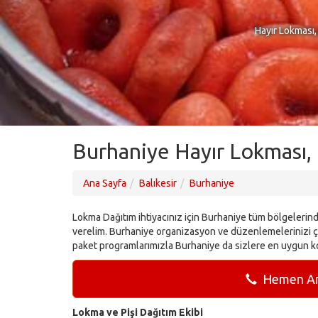
Hayır Lokması,
Burhaniye Hayır Lokması,
Ana Sayfa
Balıkesir
Burhaniye
Lokma Dağıtım ihtiyacınız için Burhaniye tüm bölgelerinde
verelim. Burhaniye organizasyon ve düzenlemelerinizi ço
paket programlarımızla Burhaniye da sizlere en uygun k
Hemen Ara
Lokma ve Pişi Dağıtım Ekibi