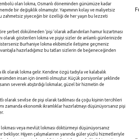
 sembolü olan lokma, Osmanlı döneminden günümüze kadar
F
mde bir değişiklik olmamıştır. Yapımının kolay ve maliyetsiz
bu zahmetsiz yiyeceğin bir özelliği de her yaşın bu lezzeti
göre şerbet dökülmeden ‘pişi ‘olarak adlandırılan hamur kızartması
anı olarak gösterilen lokma ve pişiyi sizler de anlamlı günlerinizde
isterseniz Burhaniye lokma ekibimizle iletişime geçmeniz
avantajla hazırladığımız bu tatları sizlerin de beğeneceğinden
 ilk olarak lokma gelir. Kendine özgü tadıyla ve kalabalık
kesimden insan için önemli olmuştur. Küçük porsiyonlar şeklinde
insanın severek atıştırdığı lokmalar, güzel bir hizmetin de
tlı olarak sevilse de pişi olarak tadılması da çoğu kişinin tercihleri
ynı zamanda ekonomik ikramlıklar hazırlatmayı düşünüyorsanız pişi
er.
yır lokması veya mevlüt lokması döktürmeyi düşünüyorsanız
r bekliyor. Hijyen çalışmalarının yanında güler yüzlü hizmetleriyle