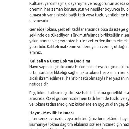
Kültürel yardımlaşma, dayanışma ve hoşgörünün adeta
önemini her zaman korumuştur ve nesiller boyunca bu öne
olması bir yana isteğe bağlı tatlı veya tuzlu yenilebilen 
sevmesidir.
Genelde lokma, şerbetli tatlılar arasında olsa da isteğe 
şeklinde de tüketiliyor. Türk mutfağında birlikteliğin niş
yakınlarınıza ve çevrenize bu lezzetlerden ikram etmek 
yeterlidir. Kaliteli malzeme ve deneyimin vermiş olduğu 
eminiz.
Kaliteli ve Ucuz Lokma Dağıtımı
Hayır yapmak için ikramda bulunmak isteyen kişinin aklına
ortamlarda birlikteliği sağlamakla lokma her zaman her 
sıcak ikram edilmesi, hafif bir tatlı olmasıyla her yaştan 
neticesidir.
Pişi, lokma tatlısının şerbetsiz halidir. Lokma genellikle ta
arasında. Özel günlerinizde hem tatlı hem de tuzlu ve a
ve lokma tatlısı aradığınız kriterlere en uygun olan çeşitl
Hayır - Mevlüt Lokması
İsterseniz evinizde veya belirlediğiniz bir mekânda ha
Burhaniye lokma dağıtım ekibimiz sizlere hizmet için hazı