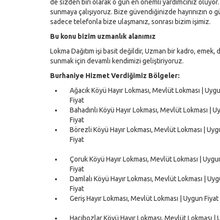
de sizden biri olarak o gün en önemli yardımcınız oluyor.
sunmaya çalışıyoruz. Bize güvendiğinizde hayrınızın o g
sadece telefonla bize ulaşmanız, sonrası bizim işimiz.
Bu konu bizim uzmanlık alanımız
Lokma Dağıtım işi basit değildir, Uzman bir kadro, emek, de
sunmak için devamlı kendimizi geliştiriyoruz.
Burhaniye Hizmet Verdiğimiz Bölgeler:
Ağacık Köyü Hayır Lokması, Mevlüt Lokması | Uyg
Fiyat
Bahadınlı Köyü Hayır Lokması, Mevlüt Lokması | U
Fiyat
Börezli Köyü Hayır Lokması, Mevlüt Lokması | Uy
Fiyat
Çoruk Köyü Hayır Lokması, Mevlüt Lokması | Uygu
Fiyat
Damlalı Köyü Hayır Lokması, Mevlüt Lokması | Uy
Fiyat
Geriş Hayır Lokması, Mevlüt Lokması | Uygun Fiyat
Hacıbozlar Köyü Hayır Lokması, Mevlüt Lokması |