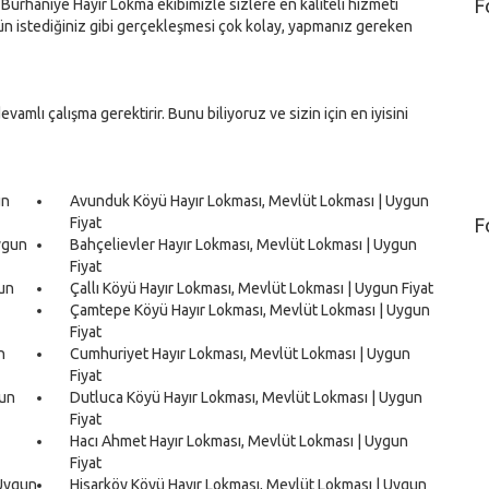
F
 Burhaniye Hayır Lokma ekibimizle sizlere en kaliteli hizmeti
ün istediğiniz gibi gerçekleşmesi çok kolay, yapmanız gereken
vamlı çalışma gerektirir. Bunu biliyoruz ve sizin için en iyisini
un
Avunduk Köyü Hayır Lokması, Mevlüt Lokması | Uygun
Fiyat
F
ygun
Bahçelievler Hayır Lokması, Mevlüt Lokması | Uygun
Fiyat
gun
Çallı Köyü Hayır Lokması, Mevlüt Lokması | Uygun Fiyat
Çamtepe Köyü Hayır Lokması, Mevlüt Lokması | Uygun
Fiyat
n
Cumhuriyet Hayır Lokması, Mevlüt Lokması | Uygun
Fiyat
gun
Dutluca Köyü Hayır Lokması, Mevlüt Lokması | Uygun
Fiyat
Hacı Ahmet Hayır Lokması, Mevlüt Lokması | Uygun
Fiyat
 Uygun
Hisarköy Köyü Hayır Lokması, Mevlüt Lokması | Uygun