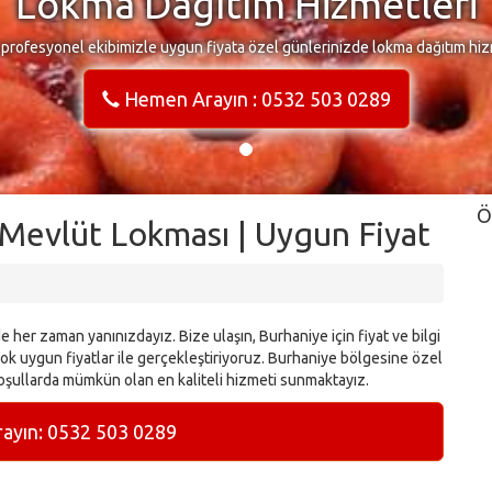
Lokma Dağıtım Hizmetleri
 profesyonel ekibimizle uygun fiyata özel günlerinizde lokma dağıtım hiz
Hemen Arayın : 0532 503 0289
Ö
 Mevlüt Lokması | Uygun Fiyat
 her zaman yanınızdayız. Bize ulaşın, Burhaniye için fiyat ve bilgi
k uygun fiyatlar ile gerçekleştiriyoruz. Burhaniye bölgesine özel
oşullarda mümkün olan en kaliteli hizmeti sunmaktayız.
yın: 0532 503 0289