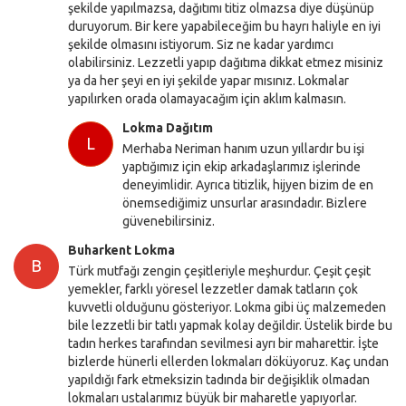
şekilde yapılmazsa, dağıtımı titiz olmazsa diye düşünüp
duruyorum. Bir kere yapabileceğim bu hayrı haliyle en iyi
şekilde olmasını istiyorum. Siz ne kadar yardımcı
olabilirsiniz. Lezzetli yapıp dağıtıma dikkat etmez misiniz
ya da her şeyi en iyi şekilde yapar mısınız. Lokmalar
yapılırken orada olamayacağım için aklım kalmasın.
Lokma Dağıtım
L
Merhaba Neriman hanım uzun yıllardır bu işi
yaptığımız için ekip arkadaşlarımız işlerinde
deneyimlidir. Ayrıca titizlik, hijyen bizim de en
önemsediğimiz unsurlar arasındadır. Bizlere
güvenebilirsiniz.
Buharkent Lokma
B
Türk mutfağı zengin çeşitleriyle meşhurdur. Çeşit çeşit
yemekler, farklı yöresel lezzetler damak tatların çok
kuvvetli olduğunu gösteriyor. Lokma gibi üç malzemeden
bile lezzetli bir tatlı yapmak kolay değildir. Üstelik birde bu
tadın herkes tarafından sevilmesi ayrı bir maharettir. İşte
bizlerde hünerli ellerden lokmaları döküyoruz. Kaç undan
yapıldığı fark etmeksizin tadında bir değişiklik olmadan
lokmaları ustalarımız büyük bir maharetle yapıyorlar.