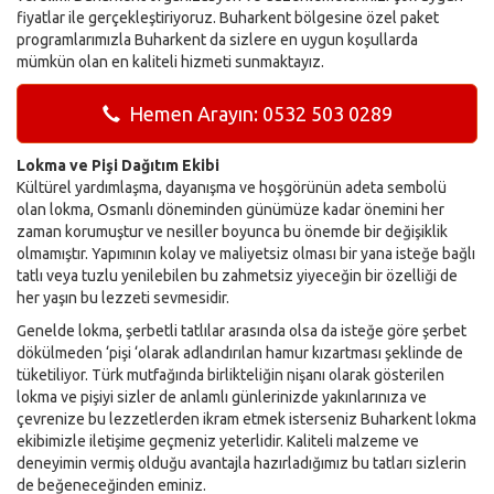
fiyatlar ile gerçekleştiriyoruz. Buharkent bölgesine özel paket
programlarımızla Buharkent da sizlere en uygun koşullarda
mümkün olan en kaliteli hizmeti sunmaktayız.
Hemen Arayın: 0532 503 0289
Lokma ve Pişi Dağıtım Ekibi
Kültürel yardımlaşma, dayanışma ve hoşgörünün adeta sembolü
olan lokma, Osmanlı döneminden günümüze kadar önemini her
zaman korumuştur ve nesiller boyunca bu önemde bir değişiklik
olmamıştır. Yapımının kolay ve maliyetsiz olması bir yana isteğe bağlı
tatlı veya tuzlu yenilebilen bu zahmetsiz yiyeceğin bir özelliği de
her yaşın bu lezzeti sevmesidir.
Genelde lokma, şerbetli tatlılar arasında olsa da isteğe göre şerbet
dökülmeden ‘pişi ‘olarak adlandırılan hamur kızartması şeklinde de
tüketiliyor. Türk mutfağında birlikteliğin nişanı olarak gösterilen
lokma ve pişiyi sizler de anlamlı günlerinizde yakınlarınıza ve
çevrenize bu lezzetlerden ikram etmek isterseniz Buharkent lokma
ekibimizle iletişime geçmeniz yeterlidir. Kaliteli malzeme ve
deneyimin vermiş olduğu avantajla hazırladığımız bu tatları sizlerin
de beğeneceğinden eminiz.