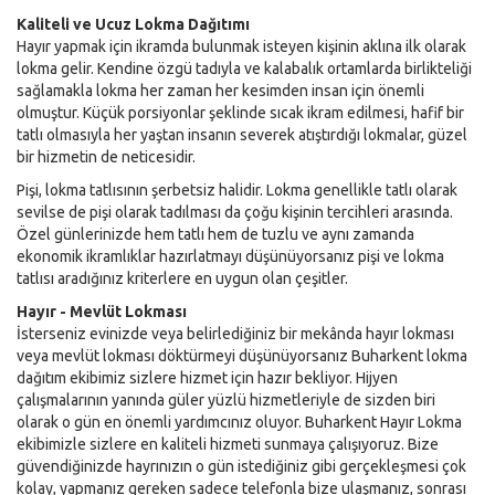
Kaliteli ve Ucuz Lokma Dağıtımı
Hayır yapmak için ikramda bulunmak isteyen kişinin aklına ilk olarak
lokma gelir. Kendine özgü tadıyla ve kalabalık ortamlarda birlikteliği
sağlamakla lokma her zaman her kesimden insan için önemli
olmuştur. Küçük porsiyonlar şeklinde sıcak ikram edilmesi, hafif bir
tatlı olmasıyla her yaştan insanın severek atıştırdığı lokmalar, güzel
bir hizmetin de neticesidir.
Pişi, lokma tatlısının şerbetsiz halidir. Lokma genellikle tatlı olarak
sevilse de pişi olarak tadılması da çoğu kişinin tercihleri arasında.
Özel günlerinizde hem tatlı hem de tuzlu ve aynı zamanda
ekonomik ikramlıklar hazırlatmayı düşünüyorsanız pişi ve lokma
tatlısı aradığınız kriterlere en uygun olan çeşitler.
Hayır - Mevlüt Lokması
İsterseniz evinizde veya belirlediğiniz bir mekânda hayır lokması
veya mevlüt lokması döktürmeyi düşünüyorsanız Buharkent lokma
dağıtım ekibimiz sizlere hizmet için hazır bekliyor. Hijyen
çalışmalarının yanında güler yüzlü hizmetleriyle de sizden biri
olarak o gün en önemli yardımcınız oluyor. Buharkent Hayır Lokma
ekibimizle sizlere en kaliteli hizmeti sunmaya çalışıyoruz. Bize
güvendiğinizde hayrınızın o gün istediğiniz gibi gerçekleşmesi çok
kolay, yapmanız gereken sadece telefonla bize ulaşmanız, sonrası