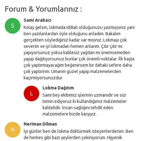
Forum & Yorumlarınız :
Sami Arabacı
S
Kolay gelsin, lokmada iddialı olduğunuzu yazmışsınız yani
ben yazılanlardan öyle olduğunu anladım. Bakalım
gerçekten söylediğiniz kadar var mısınız. Lokmayı çok
severim ve iyi lokmadan hemen anlarım. Çıtır çıtır mı
yapıyorsunuz yoksa kalitesiz yağdan mı önemsemeden
yapıp dağıtıyorsunuz bunlar çok önemli noktalar. İlk başta
çok yaptırmayacağım beğenirsem bir dahaki sefere daha
çok yaptırırım. Umarım güzel yapıp malzemelerden
kaçırmıyorsunuzdur.
Lokma Dağıtım
L
Sami bey ekibimiz işlerinin uzmanıdır ve sizi
temin ediyoruz ki kullandığımız malzemeler
kalitelidir. İnsan sağlığını tehdit eden
malzemelere bizde karşıyız.
Neriman Dilman
N
İyi günler ben de lokma döktürmek isteyenlerdenim. Ben
de herkes gibi bazı şeylerden çekiniyorum. Hijyenik